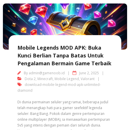
Mobile Legends MOD APK: Buka
Kunci Berlian Tanpa Batas Untuk
Pengalaman Bermain Game Terbaik
By
admin@gamenoob.id
June 2, 2025
Dota 2
,
Minecraft
,
Mobile Legend
,
Valorant
download-mobile-legend-mod-apk-unlimited-
diamond
Di dunia permainan seluler yang ramai, beberapa judul
telah menangkap hati para gamer seefektif legenda
seluler: Bang Bang. Pokok dalam genre pertempuran
online multiplayer (MOBA), ia menawarkan pertempuran
5v5 yang intens dengan pemain dari seluruh dunia.