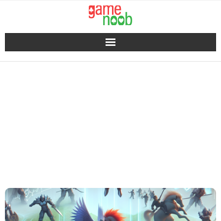
Skip
to
content
DAILY ARCHIVES:
JUNE 2, 2025