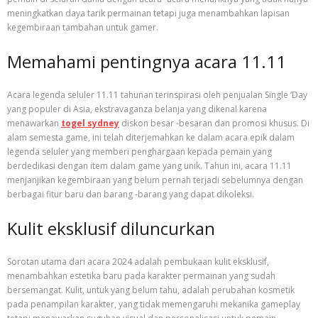
meningkatkan daya tarik permainan tetapi juga menambahkan lapisan
kegembiraan tambahan untuk gamer.
Memahami pentingnya acara 11.11
Acara legenda seluler 11.11 tahunan terinspirasi oleh penjualan Single ‘Day
yang populer di Asia, ekstravaganza belanja yang dikenal karena
menawarkan
togel sydney
diskon besar -besaran dan promosi khusus. Di
alam semesta game, ini telah diterjemahkan ke dalam acara epik dalam
legenda seluler yang memberi penghargaan kepada pemain yang
berdedikasi dengan item dalam game yang unik. Tahun ini, acara 11.11
menjanjikan kegembiraan yang belum pernah terjadi sebelumnya dengan
berbagai fitur baru dan barang -barang yang dapat dikoleksi.
Kulit eksklusif diluncurkan
Sorotan utama dari acara 2024 adalah pembukaan kulit eksklusif,
menambahkan estetika baru pada karakter permainan yang sudah
bersemangat. Kulit, untuk yang belum tahu, adalah perubahan kosmetik
pada penampilan karakter, yang tidak memengaruhi mekanika gameplay