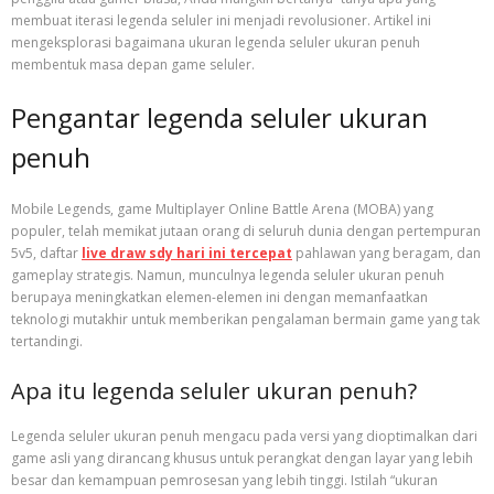
membuat iterasi legenda seluler ini menjadi revolusioner. Artikel ini
mengeksplorasi bagaimana ukuran legenda seluler ukuran penuh
membentuk masa depan game seluler.
Pengantar legenda seluler ukuran
penuh
Mobile Legends, game Multiplayer Online Battle Arena (MOBA) yang
populer, telah memikat jutaan orang di seluruh dunia dengan pertempuran
5v5, daftar
live draw sdy hari ini tercepat
pahlawan yang beragam, dan
gameplay strategis. Namun, munculnya legenda seluler ukuran penuh
berupaya meningkatkan elemen-elemen ini dengan memanfaatkan
teknologi mutakhir untuk memberikan pengalaman bermain game yang tak
tertandingi.
Apa itu legenda seluler ukuran penuh?
Legenda seluler ukuran penuh mengacu pada versi yang dioptimalkan dari
game asli yang dirancang khusus untuk perangkat dengan layar yang lebih
besar dan kemampuan pemrosesan yang lebih tinggi. Istilah “ukuran