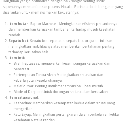
Bangunan yang dioptimalkan dengan baik sangat penting untuk
sepenuhnya memanfaatkan potensi Natalia. Berikut adalah bangunan yang
disarankan untuk memaksimalkan kekuatannya:
Item hutan
: Raptor Machete – Meningkatkan efisiensi pertaniannya
dan memberikan kerusakan tambahan terhadap musuh kesehatan
rendah.
Sepatu bot
: Sepatu bot cepat atau sepatu bot prajurit – ini akan
meningkatkan mobilitasnya atau memberikan pertahanan penting
terhadap kerusakan fisik.
Item inti
:
Bilah heptaseas: menawarkan keseimbangan kerusakan dan
penetrasi.
Pertempuran Tanpa Akhir: Meningkatkan kerusakan dan
keberlanjutan keseluruhannya.
Malefic Roar: Penting untuk menembus baju besi musuh.
Blade of Despair: Untuk dorongan serius dalam kerusakan.
Item situasional
:
Keabadian: Memberikan kesempatan kedua dalam situasi yang
mengerikan.
Ratu Sayap: Meningkatkan pertengkaran dalam perkelahian ketika
kesehatan Natalia rendah.