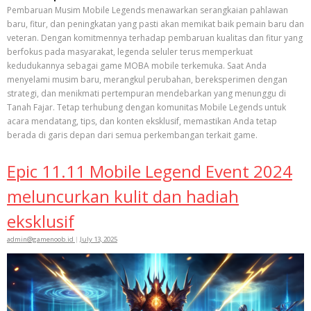
Pembaruan Musim Mobile Legends menawarkan serangkaian pahlawan
baru, fitur, dan peningkatan yang pasti akan memikat baik pemain baru dan
veteran. Dengan komitmennya terhadap pembaruan kualitas dan fitur yang
berfokus pada masyarakat, legenda seluler terus memperkuat
kedudukannya sebagai game MOBA mobile terkemuka. Saat Anda
menyelami musim baru, merangkul perubahan, bereksperimen dengan
strategi, dan menikmati pertempuran mendebarkan yang menunggu di
Tanah Fajar. Tetap terhubung dengan komunitas Mobile Legends untuk
acara mendatang, tips, dan konten eksklusif, memastikan Anda tetap
berada di garis depan dari semua perkembangan terkait game.
Epic 11.11 Mobile Legend Event 2024
meluncurkan kulit dan hadiah
eksklusif
admin@gamenoob.id
|
July 13, 2025