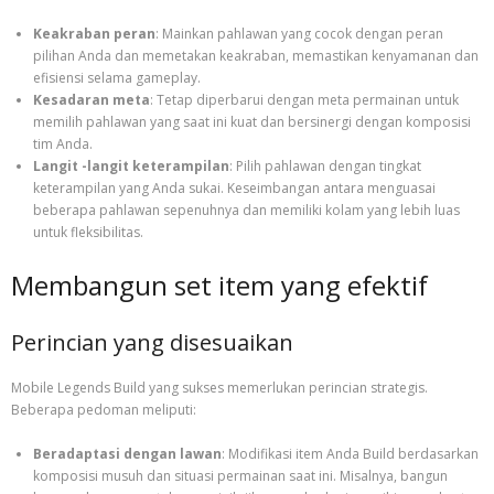
Keakraban peran
: Mainkan pahlawan yang cocok dengan peran
pilihan Anda dan memetakan keakraban, memastikan kenyamanan dan
efisiensi selama gameplay.
Kesadaran meta
: Tetap diperbarui dengan meta permainan untuk
memilih pahlawan yang saat ini kuat dan bersinergi dengan komposisi
tim Anda.
Langit -langit keterampilan
: Pilih pahlawan dengan tingkat
keterampilan yang Anda sukai. Keseimbangan antara menguasai
beberapa pahlawan sepenuhnya dan memiliki kolam yang lebih luas
untuk fleksibilitas.
Membangun set item yang efektif
Perincian yang disesuaikan
Mobile Legends Build yang sukses memerlukan perincian strategis.
Beberapa pedoman meliputi:
Beradaptasi dengan lawan
: Modifikasi item Anda Build berdasarkan
komposisi musuh dan situasi permainan saat ini. Misalnya, bangun