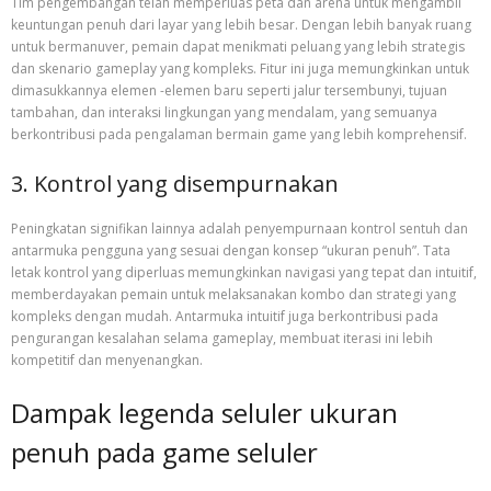
Tim pengembangan telah memperluas peta dan arena untuk mengambil
keuntungan penuh dari layar yang lebih besar. Dengan lebih banyak ruang
untuk bermanuver, pemain dapat menikmati peluang yang lebih strategis
dan skenario gameplay yang kompleks. Fitur ini juga memungkinkan untuk
dimasukkannya elemen -elemen baru seperti jalur tersembunyi, tujuan
tambahan, dan interaksi lingkungan yang mendalam, yang semuanya
berkontribusi pada pengalaman bermain game yang lebih komprehensif.
3. Kontrol yang disempurnakan
Peningkatan signifikan lainnya adalah penyempurnaan kontrol sentuh dan
antarmuka pengguna yang sesuai dengan konsep “ukuran penuh”. Tata
letak kontrol yang diperluas memungkinkan navigasi yang tepat dan intuitif,
memberdayakan pemain untuk melaksanakan kombo dan strategi yang
kompleks dengan mudah. Antarmuka intuitif juga berkontribusi pada
pengurangan kesalahan selama gameplay, membuat iterasi ini lebih
kompetitif dan menyenangkan.
Dampak legenda seluler ukuran
penuh pada game seluler