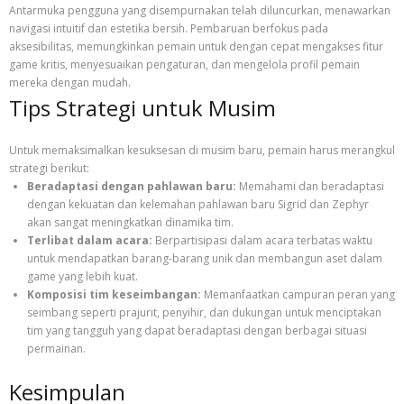
Antarmuka pengguna yang disempurnakan telah diluncurkan, menawarkan
navigasi intuitif dan estetika bersih. Pembaruan berfokus pada
aksesibilitas, memungkinkan pemain untuk dengan cepat mengakses fitur
game kritis, menyesuaikan pengaturan, dan mengelola profil pemain
mereka dengan mudah.
Tips Strategi untuk Musim
Untuk memaksimalkan kesuksesan di musim baru, pemain harus merangkul
strategi berikut:
Beradaptasi dengan pahlawan baru:
Memahami dan beradaptasi
dengan kekuatan dan kelemahan pahlawan baru Sigrid dan Zephyr
akan sangat meningkatkan dinamika tim.
Terlibat dalam acara:
Berpartisipasi dalam acara terbatas waktu
untuk mendapatkan barang-barang unik dan membangun aset dalam
game yang lebih kuat.
Komposisi tim keseimbangan:
Memanfaatkan campuran peran yang
seimbang seperti prajurit, penyihir, dan dukungan untuk menciptakan
tim yang tangguh yang dapat beradaptasi dengan berbagai situasi
permainan.
Kesimpulan