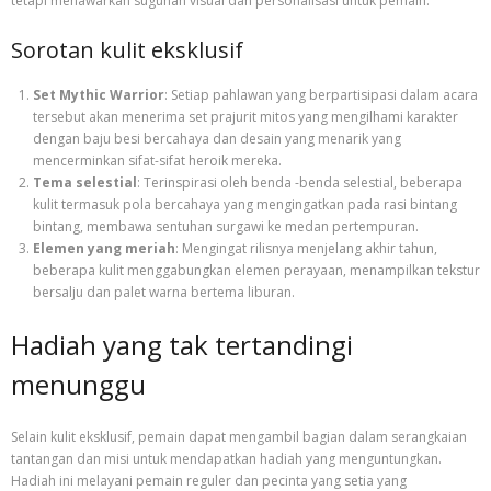
tetapi menawarkan suguhan visual dan personalisasi untuk pemain.
Sorotan kulit eksklusif
Set Mythic Warrior
: Setiap pahlawan yang berpartisipasi dalam acara
tersebut akan menerima set prajurit mitos yang mengilhami karakter
dengan baju besi bercahaya dan desain yang menarik yang
mencerminkan sifat-sifat heroik mereka.
Tema selestial
: Terinspirasi oleh benda -benda selestial, beberapa
kulit termasuk pola bercahaya yang mengingatkan pada rasi bintang
bintang, membawa sentuhan surgawi ke medan pertempuran.
Elemen yang meriah
: Mengingat rilisnya menjelang akhir tahun,
beberapa kulit menggabungkan elemen perayaan, menampilkan tekstur
bersalju dan palet warna bertema liburan.
Hadiah yang tak tertandingi
menunggu
Selain kulit eksklusif, pemain dapat mengambil bagian dalam serangkaian
tantangan dan misi untuk mendapatkan hadiah yang menguntungkan.
Hadiah ini melayani pemain reguler dan pecinta yang setia yang