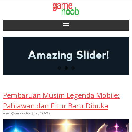
Skip
to
content
Pembaruan Musim Legenda Mobile:
Pahlawan dan Fitur Baru Dibuka
admin@gamenoob.id
|
July 13, 2025