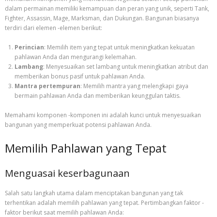
dalam permainan memiliki kemampuan dan peran yang unik, seperti Tank,
Fighter, Assassin, Mage, Marksman, dan Dukungan. Bangunan biasanya
terdiri dari elemen -elemen berikut:
Perincian
: Memilih item yang tepat untuk meningkatkan kekuatan
pahlawan Anda dan mengurangi kelemahan.
Lambang
: Menyesuaikan set lambang untuk meningkatkan atribut dan
memberikan bonus pasif untuk pahlawan Anda.
Mantra pertempuran
: Memilih mantra yang melengkapi gaya
bermain pahlawan Anda dan memberikan keunggulan taktis.
Memahami komponen -komponen ini adalah kunci untuk menyesuaikan
bangunan yang memperkuat potensi pahlawan Anda.
Memilih Pahlawan yang Tepat
Menguasai keserbagunaan
Salah satu langkah utama dalam menciptakan bangunan yang tak
terhentikan adalah memilih pahlawan yang tepat. Pertimbangkan faktor -
faktor berikut saat memilih pahlawan Anda: