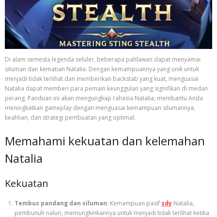
Di alam semesta legenda seluler, beberapa pahlawan dapat menyamai
siluman dan kematian Natalia. Dengan kemampuannya yang unik untuk
menjadi tidak terlihat dan memberikan backstab yang kuat, menguasai
Natalia dapat memberi para pemain keunggulan yang signifikan di medan
perang. Panduan ini akan mengungkap rahasia Natalia, membantu Anda
meningkatkan gameplay dengan menguasai kemampuan silumannya,
keahlian, dan strategi pembuatan yang optimal.
Memahami kekuatan dan kelemahan
Natalia
Kekuatan
Tembus pandang dan siluman
: Kemampuan pasif
sdy
Natalia,
pembunuh naluri, memungkinkannya untuk menjadi tidak terlihat ketika