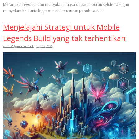
Merangkul revolusi dan mengalami masa depan hiburan seluler dengan
menyelam ke dunia legenda seluler ukuran penuh saat ini.
Menjelajahi Strategi untuk Mobile
Legends Build yang tak terhentikan
admin@gamenoob.id
|
July 12, 2025