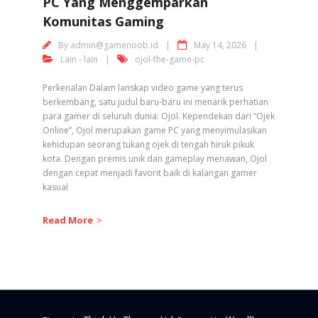
PC Yang Menggemparkan
Komunitas Gaming
By
admin@gamenoob.id
May 14, 2026
Lain - lain
ojol-the-game-pc
Perkenalan Dalam lanskap video game yang terus
berkembang, satu judul baru-baru ini menarik perhatian
para gamer di seluruh dunia: Ojol. Kependekan dari “Ojek
Online”, Ojol merupakan game PC yang menyimulasikan
kehidupan seorang tukang ojek di tengah hiruk pikuk
kota. Dengan premis unik dan gameplay menawan, Ojol
dengan cepat menjadi favorit baik di kalangan gamer
kasual
Read More