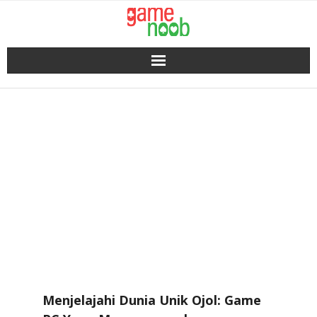
Skip
to
content
DAILY ARCHIVES:
MAY 14, 2026
Menjelajahi Dunia Unik Ojol: Game