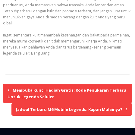
panduan ini, Anda memastikan bahwa transaksi Anda lancar dan aman.
Tetap diperbarui dengan kulit dan promosi terbaru, dan jangan lupa untuk
menunjukkan gaya Anda di medan perang dengan kulit Anda yang baru
dibeli.
Ingat, sementara kulit menambah kesenangan dan bakat pada permainan,
mereka murni kosmetik dan tidak memengaruhi kinerja Anda. Nikmati
menyesuaikan pahlawan Anda dan terus bersenang -senang bermain
legenda seluler: Bang Bang!
Membuka Kunci Hadiah Gratis: Kode Penukaran Terbaru
Untuk Legenda Seluler
Jadwal Terbaru M6 Mobile Legends: Kapan Mulainya?