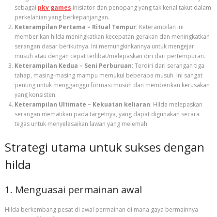
sebagai
pkv games
inisiator dan penopang yang tak kenal takut dalam
perkelahian yang berkepanjangan.
Keterampilan Pertama – Ritual Tempur
: Keterampilan ini
memberikan hilda meningkatkan kecepatan gerakan dan meningkatkan
serangan dasar berikutnya. Ini memungkinkannya untuk mengejar
musuh atau dengan cepat terlibat/melepaskan diri dari pertempuran.
Keterampilan Kedua – Seni Perburuan
: Terdiri dari serangan tiga
tahap, masing-masing mampu memukul beberapa musuh. Ini sangat
penting untuk mengganggu formasi musuh dan memberikan kerusakan
yang konsisten.
Keterampilan Ultimate – Kekuatan keliaran
: Hilda melepaskan
serangan mematikan pada targetnya, yang dapat digunakan secara
tegas untuk menyelesaikan lawan yang melemah.
Strategi utama untuk sukses dengan
hilda
1. Menguasai permainan awal
Hilda berkembang pesat di awal permainan di mana gaya bermainnya