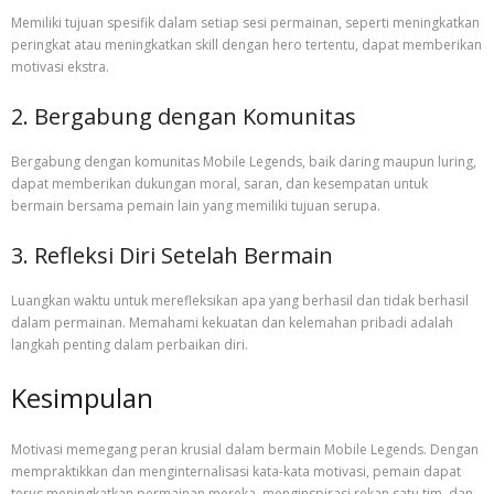
Memiliki tujuan spesifik dalam setiap sesi permainan, seperti meningkatkan
peringkat atau meningkatkan skill dengan hero tertentu, dapat memberikan
motivasi ekstra.
2. Bergabung dengan Komunitas
Bergabung dengan komunitas Mobile Legends, baik daring maupun luring,
dapat memberikan dukungan moral, saran, dan kesempatan untuk
bermain bersama pemain lain yang memiliki tujuan serupa.
3. Refleksi Diri Setelah Bermain
Luangkan waktu untuk merefleksikan apa yang berhasil dan tidak berhasil
dalam permainan. Memahami kekuatan dan kelemahan pribadi adalah
langkah penting dalam perbaikan diri.
Kesimpulan
Motivasi memegang peran krusial dalam bermain Mobile Legends. Dengan
mempraktikkan dan menginternalisasi kata-kata motivasi, pemain dapat
terus meningkatkan permainan mereka, menginspirasi rekan satu tim, dan