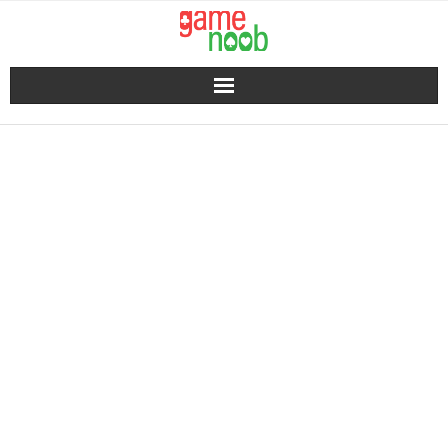
Skip
to
content
INSPIRASI TERBAIK:
KATA-KATA
MOTIVASI UNTUK
PEMAIN MOBILE
LEGENDS