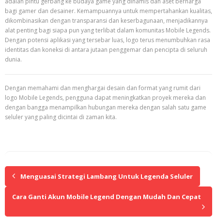
adalah pintu gerbang ke budaya game yang dinamis dan aset berharga
bagi gamer dan desainer. Kemampuannya untuk mempertahankan kualitas,
dikombinasikan dengan transparansi dan keserbagunaan, menjadikannya
alat penting bagi siapa pun yang terlibat dalam komunitas Mobile Legends.
Dengan potensi aplikasi yang tersebar luas, logo terus menumbuhkan rasa
identitas dan koneksi di antara jutaan penggemar dan pencipta di seluruh
dunia.
Dengan memahami dan menghargai desain dan format yang rumit dari
logo Mobile Legends, pengguna dapat meningkatkan proyek mereka dan
dengan bangga menampilkan hubungan mereka dengan salah satu game
seluler yang paling dicintai di zaman kita.
Menguasai Strategi Lambang Untuk Legenda Seluler
Cara Ganti Akun Mobile Legend Dengan Mudah Dan Cepat