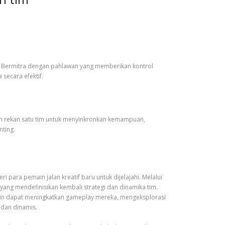
.
. Bermitra dengan pahlawan yang memberikan kontrol
ecara efektif.
n rekan satu tim untuk menyinkronkan kemampuan,
ting.
i para pemain jalan kreatif baru untuk dijelajahi. Melalui
 yang mendefinisikan kembali strategi dan dinamika tim.
n dapat meningkatkan gameplay mereka, mengeksplorasi
 dan dinamis.