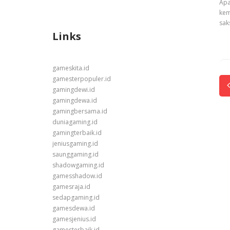
Apa
kem
sak
Links
gameskita.id
gamesterpopuler.id
gamingdewi.id
gamingdewa.id
gamingbersama.id
duniagaming.id
gamingterbaik.id
jeniusgaming.id
saunggaming.id
shadowgaming.id
gamesshadow.id
gamesraja.id
sedapgaming.id
gamesdewa.id
gamesjenius.id
gamesterbaik.id