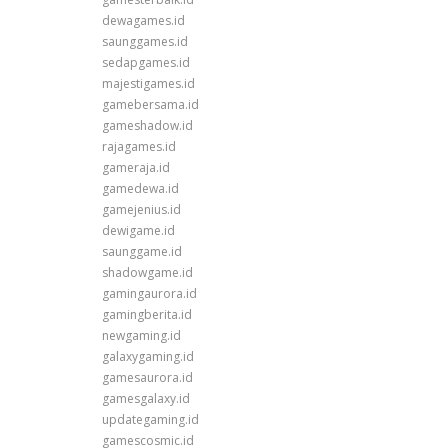
dewagames.id
saunggames.id
sedapgames.id
majestigames.id
gamebersama.id
gameshadow.id
rajagames.id
gameraja.id
gamedewa.id
gamejenius.id
dewigame.id
saunggame.id
shadowgame.id
gamingaurora.id
gamingberita.id
newgaming.id
galaxygaming.id
gamesaurora.id
gamesgalaxy.id
updategaming.id
gamescosmic.id