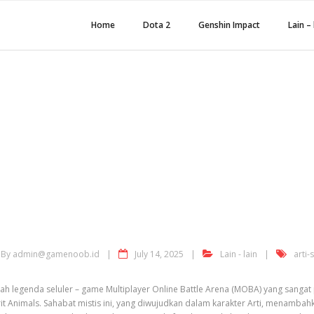
Home
Dota 2
Genshin Impact
Lain – 
MEMBUKA KUNCI KEKUAT
MOBILE LEGENDS: A DEE
By
admin@gamenoob.id
July 14, 2025
Lain - lain
arti-
ah legenda seluler – game Multiplayer Online Battle Arena (MOBA) yang sanga
rit Animals. Sahabat mistis ini, yang diwujudkan dalam karakter Arti, menam