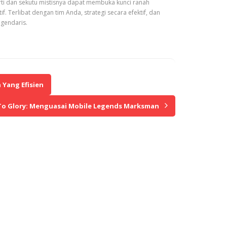
i dan sekutu mistisnya dapat membuka kunci ranah
Terlibat dengan tim Anda, strategi secara efektif, dan
gendaris.
Yang Efisien
 To Glory: Menguasai Mobile Legends Marksman