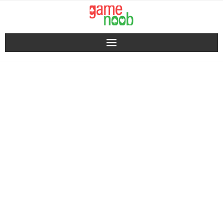
Skip
to
content
MENDOMINASI
ARENA: STRATEGI
TOP UNTUK
MENGUASAI
PAHLAWAN MM DI
MOBILE LEGENDS