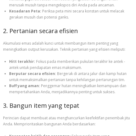
merusak musuh tanpa mengekspos diri Anda pada ancaman.
Kesadaran Peta:
Periksa peta mini secara konstan untuk melacak
gerakan musuh dan potensi ganks.
2. Pertanian secara efisien
Akumulasi emas adalah kunci untuk membangun item penting yang
meningkatkan output kerusakan. Teknik pertanian yang efisien meliputi:
Hitt terakhir:
Fokus pada memberikan pukulan terakhir ke antek -
antek untuk pendapatan emas maksimum.
Berputar secara efisien:
Bergerak di antara jalur dan kamp hutan
untuk memaksimalkan pertanian tanpa kehilangan pertarungan tim.
Buff yang aman:
Penggemar hutan meningkatkan kemampuan dan
mempertahankan Anda, menjadikannya penting untuk sukses.
3. Bangun item yang tepat
Perincian dapat membuat atau menghancurkan keefektifan penembak jitu
Anda. Memprioritaskan bangunan Anda berdasarkan: