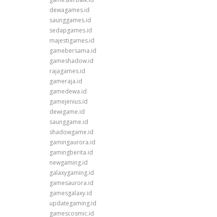
dewagames.id
saunggames.id
sedapgames.id
majestigames.id
gamebersama.id
gameshadow.id
rajagames.id
gameraja.id
gamedewa.id
gamejenius.id
dewigame.id
saunggame.id
shadowgame.id
gamingaurora.id
gamingberita.id
newgaming.id
galaxygaming.id
gamesaurora.id
gamesgalaxy.id
updategaming.id
gamescosmic.id