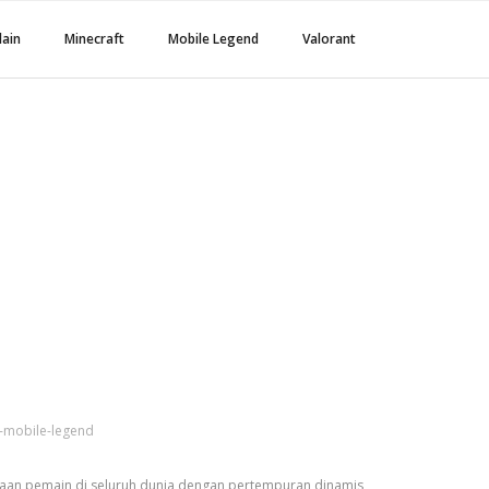
lain
Minecraft
Mobile Legend
Valorant
E CHEAT DALAM
: PANDUAN
NSIF
-mobile-legend
taan pemain di seluruh dunia dengan pertempuran dinamis