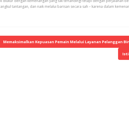
ak diukur dengan kemenangan yang tak tertandingi tetapi dengan perjalanan b
angkul tantangan, dan naik melalui barisan secara sah – karena dalam kemenan
Memaksimalkan Kepuasan Pemain Melalui Layanan Pelanggan Bin
Ist