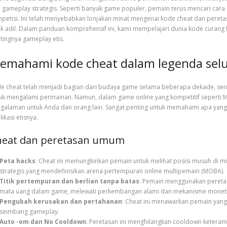
 gameplay strategis. Seperti banyak game populer, pemain terus mencari cara
petisi. Ini telah menyebabkan lonjakan minat mengenai kode cheat dan peret
ak adil. Dalam panduan komprehensif ini, kami mempelajari dunia kode curang
tingnya gameplay etis.
emahami kode cheat dalam legenda selu
e cheat telah menjadi bagian dari budaya game selama beberapa dekade, ser
uk mengalami permainan. Namun, dalam game online yang kompetitif seperti
galaman untuk Anda dan orang lain. Sangat penting untuk memahami apa yang
likasi etisnya.
heat dan peretasan umum
Peta hacks
: Cheat ini memungkinkan pemain untuk melihat posisi musuh di 
strategis yang mendefinisikan arena pertempuran online multipemain (MOBA).
Titik pertempuran dan berlian tanpa batas
: Pemain menggunakan peretas
mata uang dalam game, melewati perkembangan alami dan mekanisme moneti
Pengubah kerusakan dan pertahanan
: Cheat ini menawarkan pemain yang
seimbang gameplay.
Auto -om dan No Cooldown
: Peretasan ini menghilangkan cooldown ketera