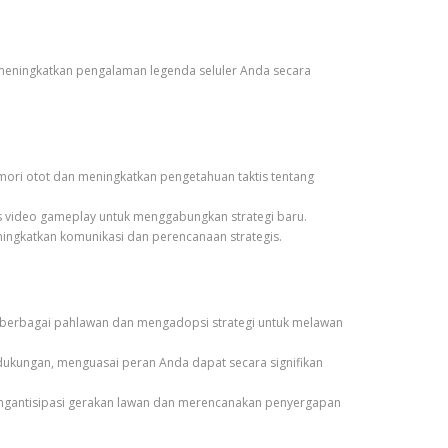
uk meningkatkan pengalaman legenda seluler Anda secara
ri otot dan meningkatkan pengetahuan taktis tentang
isis video gameplay untuk menggabungkan strategi baru.
ingkatkan komunikasi dan perencanaan strategis.
 berbagai pahlawan dan mengadopsi strategi untuk melawan
 dukungan, menguasai peran Anda dapat secara signifikan
ngantisipasi gerakan lawan dan merencanakan penyergapan