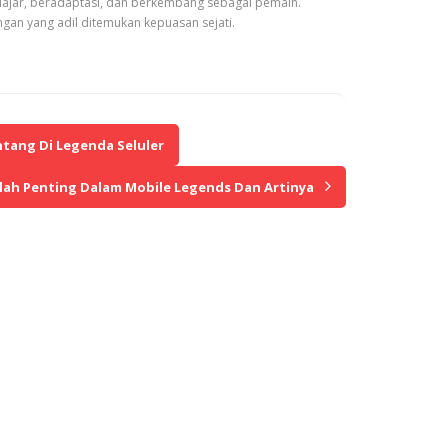
elajar, beradaptasi, dan berkembang sebagai pemain.
gan yang adil ditemukan kepuasan sejati.
tang Di Legenda Seluler
ilah Penting Dalam Mobile Legends Dan Artinya