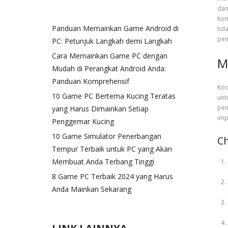
dan
kom
Panduan Memainkan Game Android di
tid
pen
PC: Petunjuk Langkah demi Langkah
Cara Memainkan Game PC dengan
M
Mudah di Perangkat Android Anda:
Panduan Komprehensif
Kod
10 Game PC Bertema Kucing Teratas
unt
pen
yang Harus Dimainkan Setiap
imp
Penggemar Kucing
10 Game Simulator Penerbangan
C
Tempur Terbaik untuk PC yang Akan
Membuat Anda Terbang Tinggi
8 Game PC Terbaik 2024 yang Harus
Anda Mainkan Sekarang