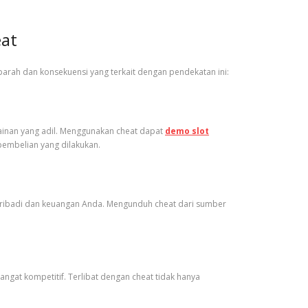
eat
arah dan konsekuensi yang terkait dengan pendekatan ini:
ainan yang adil. Menggunakan cheat dapat
demo slot
embelian yang dilakukan.
pribadi dan keuangan Anda. Mengunduh cheat dari sumber
at kompetitif. Terlibat dengan cheat tidak hanya