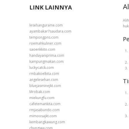
A
LINK LAINNYA
Ali
lesehangurame.com
huk
ayambakar7saudara.com
tempongpns.com
P
roemahkuliner.com
saoenkkito.com
handayaniprima.com
kampungmakan.com
luckycatck.com
rmbakoelkita.com
Ti
angelesehan.com
bluejasminejkt.com
Mrobak.com
miekungfu.com
cafetemankita.com
rmjasabundo.com
mimoosajkt.com
kembangkawung.com
chungiwa.com