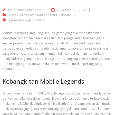
By
admin@gamenoob.id
November 26, 2025
Dota 2
,
Minecraft
,
Mobile Legend
,
Valorant
pp-mobile-legend-anime
Mobile Legends: Bang Bang, sebuah game yang dikembangkan oleh
Moonton, terus melejit menjadi salah satu pengalaman bermain game
seluler premium yang tersedia saat ini. Inti dari daya tariknya adalah
perpaduan gameplay kompetitif, kedalaman strategis, dan gaya animasi
yang menarik, terutama yang mengambil inspirasi dari anime. Artikel ini
menyelidiki bagaimana Mobile Legends menangkap esensi estetika anime
dan mengintegrasikannya ke dalam penawaran medan perang yang
dinamis.
Kebangkitan Mobile Legends
Diluncurkan pada tahun 2016, Mobile Legends dengan cepat mendapatkan
banyak pengikut di seluruh dunia. Daya tariknya tidak hanya terletak pada
mekanisme MOBA (Multiplayer Online Battle Arena) yang efisien dan mudah
diakses, tetapi juga pada presentasinya yang dinamis dan desain karakter
yang kaya. Dengan memanfaatkan tradisi estetika anime yang luas, game ini