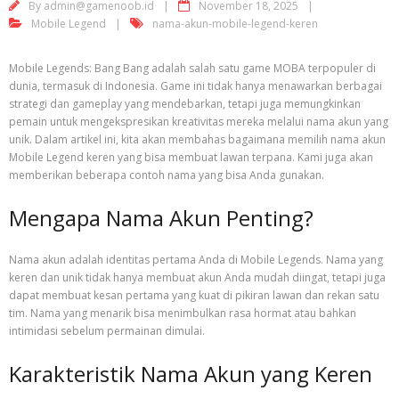
By
admin@gamenoob.id
November 18, 2025
Mobile Legend
nama-akun-mobile-legend-keren
Mobile Legends: Bang Bang adalah salah satu game MOBA terpopuler di
dunia, termasuk di Indonesia. Game ini tidak hanya menawarkan berbagai
strategi dan gameplay yang mendebarkan, tetapi juga memungkinkan
pemain untuk mengekspresikan kreativitas mereka melalui nama akun yang
unik. Dalam artikel ini, kita akan membahas bagaimana memilih nama akun
Mobile Legend keren yang bisa membuat lawan terpana. Kami juga akan
memberikan beberapa contoh nama yang bisa Anda gunakan.
Mengapa Nama Akun Penting?
Nama akun adalah identitas pertama Anda di Mobile Legends. Nama yang
keren dan unik tidak hanya membuat akun Anda mudah diingat, tetapi juga
dapat membuat kesan pertama yang kuat di pikiran lawan dan rekan satu
tim. Nama yang menarik bisa menimbulkan rasa hormat atau bahkan
intimidasi sebelum permainan dimulai.
Karakteristik Nama Akun yang Keren