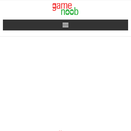
Skip
to
content
NAMA AKUN
MOBILE LEGEND
KEREN YANG BIKIN
LAWAN TERPANA