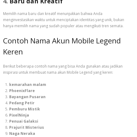
4.
Baru dan Kreatif
Memilih nama baru dan kreatif menunjukkan bahwa Anda
menginvestasikan waktu untuk menciptakan identitas yang unik, bukan
hanya memilih nama yang sudah populer atau mengikuti tren semata.
Contoh Nama Akun Mobile Legend
Keren
Berikut beberapa contoh nama yang bisa Anda gunakan atau jadikan
inspirasi untuk membuat nama akun Mobile Legend yang keren:
kemarahan malam
PhoenixFlare
Bayangan Pusaran
Pedang Petir
Pemburu Mistik
PixelNinja
Penuai Galaksi
Prajurit Misterius
Naga Neraka