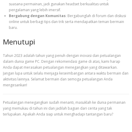
suasana permainan, jadi gunakan headset berkualitas untuk
pengalaman yang lebih imersif.
Bergabung dengan Komunitas
: Bergabunglah di forum dan diskusi
online untuk berbagi tips dan trik serta mendapatkan teman bermain
baru.
Menutupi
Tahun 2023 adalah tahun yang penuh dengan inovasi dan petualangan
dalam dunia game PC. Dengan rekomendasi game di atas, kami harap
Anda dapat merasakan petualangan menegangkan yang ditawarkan.
Jangan lupa untuk selalu menjaga keseimbangan antara waktu bermain dan
aktivitas lainnya. Selamat bermain dan semoga petualangan Anda
mengesankan!
Petualangan menegangkan sudah menanti, masuklah ke dunia permainan
yang memukau di tahun ini dan jadilah bagian dari cerita yang tak
terlupakan. Apakah Anda siap untuk menghadapi tantangan baru?