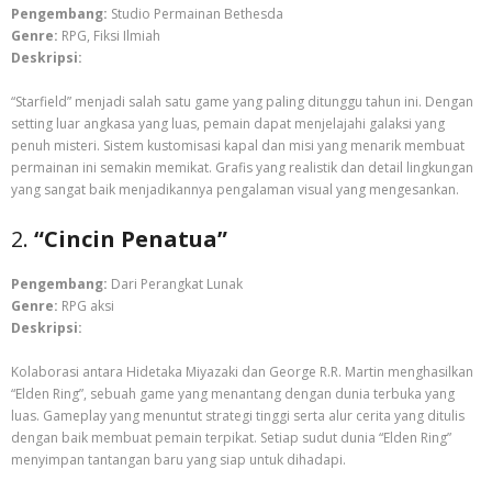
Pengembang:
Studio Permainan Bethesda
Genre:
RPG, Fiksi Ilmiah
Deskripsi:
“Starfield” menjadi salah satu game yang paling ditunggu tahun ini. Dengan
setting luar angkasa yang luas, pemain dapat menjelajahi galaksi yang
penuh misteri. Sistem kustomisasi kapal dan misi yang menarik membuat
permainan ini semakin memikat. Grafis yang realistik dan detail lingkungan
yang sangat baik menjadikannya pengalaman visual yang mengesankan.
2.
“Cincin Penatua”
Pengembang:
Dari Perangkat Lunak
Genre:
RPG aksi
Deskripsi:
Kolaborasi antara Hidetaka Miyazaki dan George R.R. Martin menghasilkan
“Elden Ring”, sebuah game yang menantang dengan dunia terbuka yang
luas. Gameplay yang menuntut strategi tinggi serta alur cerita yang ditulis
dengan baik membuat pemain terpikat. Setiap sudut dunia “Elden Ring”
menyimpan tantangan baru yang siap untuk dihadapi.