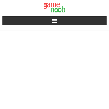
Skip
to
content
PETUALANGAN
MENEGANGKAN:
REKOMENDASI
GAME PC SERU
TERBARU TAHUN INI