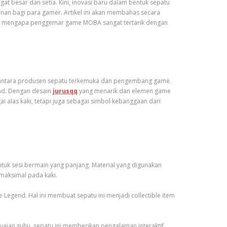
t besar dan setia. Kini, inovasi baru dalam bentuk sepatu
an bagi para gamer. Artikel ini akan membahas secara
erta mengapa penggemar game MOBA sangat tertarik dengan
i antara produsen sepatu terkemuka dan pengembang game.
nd. Dengan desain
jurusqq
yang menarik dan elemen game
ai alas kaki, tetapi juga sebagai simbol kebanggaan dari
k sesi bermain yang panjang. Material yang digunakan
maksimal pada kaki.
egend. Hal ini membuat sepatu ini menjadi collectible item
aian suhu, sepatu ini memberikan pengalaman interaktif