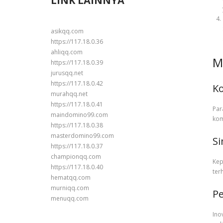
LINK LAINNYA
asikqq.com
https://117.18.0.36
ahliqq.com
M
https://117.18.0.39
jurusqq.net
https://117.18.0.42
K
murahqq.net
https://117.18.0.41
Par
maindomino99.com
kom
https://117.18.0.38
masterdomino99.com
Si
https://117.18.0.37
championqq.com
Kep
https://117.18.0.40
ter
hematqq.com
murniqq.com
P
menuqq.com
Ino