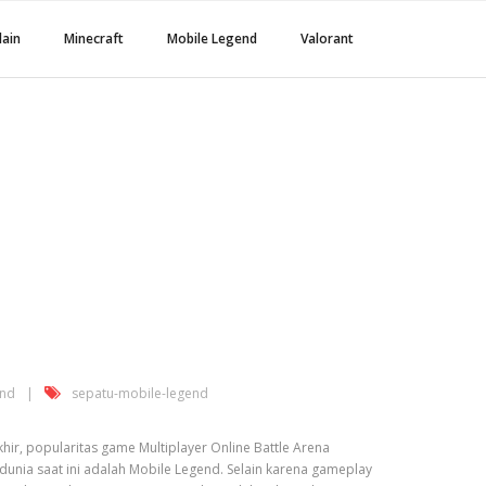
lain
Minecraft
Mobile Legend
Valorant
 INOVASI TERBARU
 GAME MOBA
end
sepatu-mobile-legend
r, popularitas game Multiplayer Online Battle Arena
unia saat ini adalah Mobile Legend. Selain karena gameplay