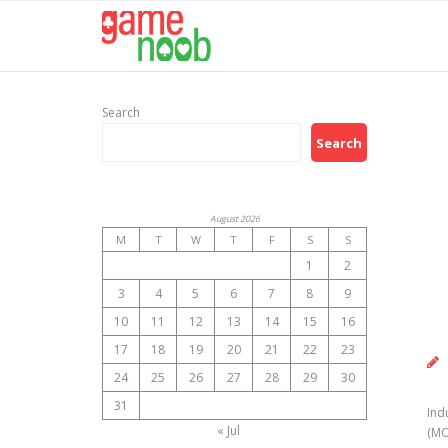
Skip
to
content
Search
Search
August 2026
M
T
W
T
F
S
S
1
2
3
4
5
6
7
8
9
10
11
12
13
14
15
16
17
18
19
20
21
22
23
24
25
26
27
28
29
30
31
Ind
« Jul
(MO