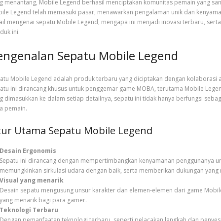
g menantang, Mobile Legend berhasil menciptakan komunitas pemain yang sanga
ile Legend telah memasuki pasar, menawarkan pengalaman unik dan kenyaman
ail mengenai sepatu Mobile Legend, mengapa ini menjadi inovasi terbaru, s
duk ini.
engenalan Sepatu Mobile Legend
atu Mobile Legend adalah produk terbaru yang diciptakan dengan kolaboras
atu ini dirancang khusus untuk penggemar game MOBA, terutama Mobile Lege
g dimasukkan ke dalam setiap detailnya, sepatu ini tidak hanya berfungsi sebag
a pemain.
tur Utama Sepatu Mobile Legend
Desain Ergonomis
Sepatu ini dirancang dengan mempertimbangkan kenyamanan penggunanya untu
memungkinkan sirkulasi udara dengan baik, serta memberikan dukungan yang 
Visual yang menarik
Desain sepatu mengusung unsur karakter dan elemen-elemen dari game Mobile L
yang menarik bagi para gamer.
Teknologi Terbaru
Dengan pemanfaatan teknologi terbaru, seperti pelacakan langkah dan penyesu