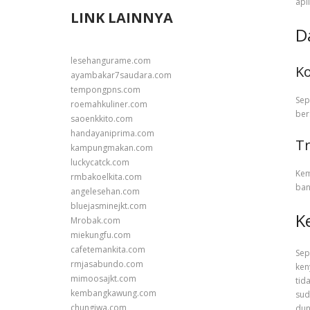
apl
LINK LAINNYA
D
lesehangurame.com
Ko
ayambakar7saudara.com
tempongpns.com
Sep
roemahkuliner.com
ber
saoenkkito.com
handayaniprima.com
T
kampungmakan.com
luckycatck.com
Kem
rmbakoelkita.com
ban
angelesehan.com
bluejasminejkt.com
K
Mrobak.com
miekungfu.com
cafetemankita.com
Sep
rmjasabundo.com
ken
mimoosajkt.com
tid
kembangkawung.com
sud
chungiwa.com
dun