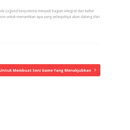
le Legend berpotensi menjadi bagian integral dari kultur
ion untuk menantikan apa yang selanjutnya akan datang dari
al Untuk Membuat Seni Game Yang Menakjubkan