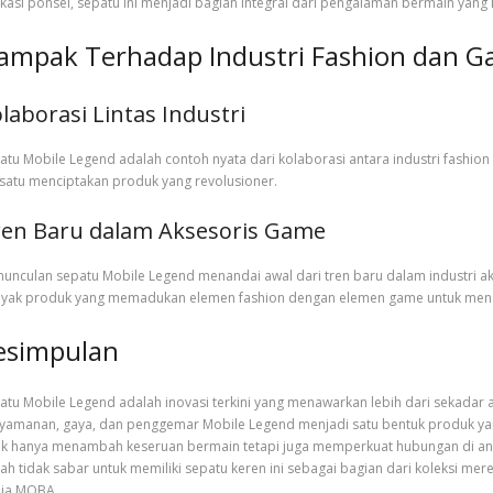
ikasi ponsel, sepatu ini menjadi bagian integral dari pengalaman bermain yang l
ampak Terhadap Industri Fashion dan 
laborasi Lintas Industri
atu Mobile Legend adalah contoh nyata dari kolaborasi antara industri fash
satu menciptakan produk yang revolusioner.
ren Baru dalam Aksesoris Game
unculan sepatu Mobile Legend menandai awal dari tren baru dalam industri ak
yak produk yang memadukan elemen fashion dengan elemen game untuk menar
esimpulan
atu Mobile Legend adalah inovasi terkini yang menawarkan lebih dari sekadar 
yamanan, gaya, dan penggemar Mobile Legend menjadi satu bentuk produk yang 
ak hanya menambah keseruan bermain tetapi juga memperkuat hubungan di a
ah tidak sabar untuk memiliki sepatu keren ini sebagai bagian dari koleksi mer
ia MOBA.