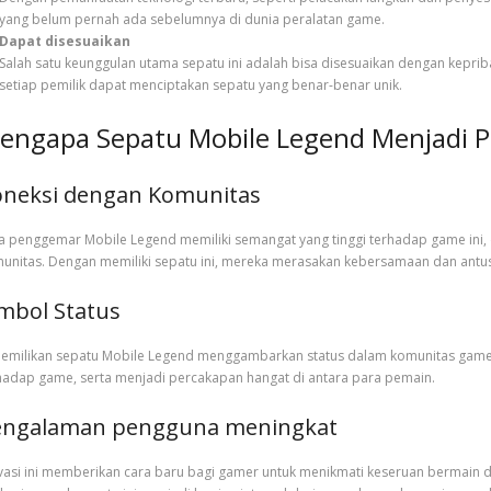
yang belum pernah ada sebelumnya di dunia peralatan game.
Dapat disesuaikan
Salah satu keunggulan utama sepatu ini adalah bisa disesuaikan dengan kepri
setiap pemilik dapat menciptakan sepatu yang benar-benar unik.
engapa Sepatu Mobile Legend Menjadi P
oneksi dengan Komunitas
a penggemar Mobile Legend memiliki semangat yang tinggi terhadap game ini, 
unitas. Dengan memiliki sepatu ini, mereka merasakan kebersamaan dan antu
mbol Status
emilikan sepatu Mobile Legend menggambarkan status dalam komunitas game. I
hadap game, serta menjadi percakapan hangat di antara para pemain.
engalaman pengguna meningkat
vasi ini memberikan cara baru bagi gamer untuk menikmati keseruan bermain di