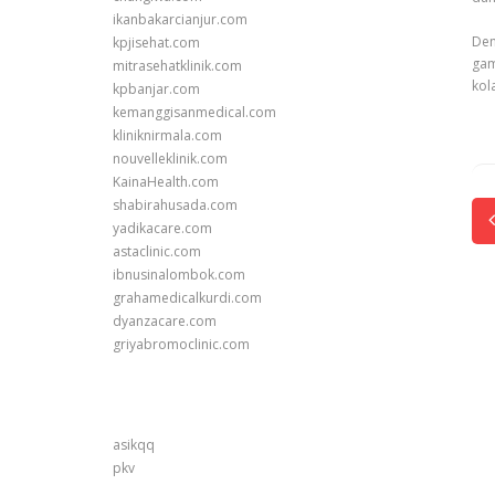
ikanbakarcianjur.com
Den
kpjisehat.com
gam
mitrasehatklinik.com
kola
kpbanjar.com
kemanggisanmedical.com
kliniknirmala.com
nouvelleklinik.com
KainaHealth.com
shabirahusada.com
yadikacare.com
astaclinic.com
ibnusinalombok.com
grahamedicalkurdi.com
dyanzacare.com
griyabromoclinic.com
asikqq
pkv