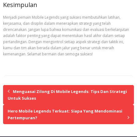
Kesimpulan
Menjadi pemain Mobile Legends yang sukses membutuhkan latihan,
kerjasama, dan disiplin dalam menerapkan strategi yang telah
direncanakan. Jangan lupa bahwa komunikasi dan evaluasi berkelanjutan
adalah faktor penting yang dapat menentukan hasil akhir dalam setiap
pertandingan. Dengan mengontrol setiap aspek strategi dan taktik ini,
kamu dan tim akan berada dalam jalur yang benar untuk meraih
kemenangan. Selamat bermain dan semoga sukses!
Menguasai Zilong Di Mobile Legends: Tips Dan Strategi
Untuk Sukses
Hero Mobile Legends Terkuat: Siapa Yang Mendominasi
Pertempuran?