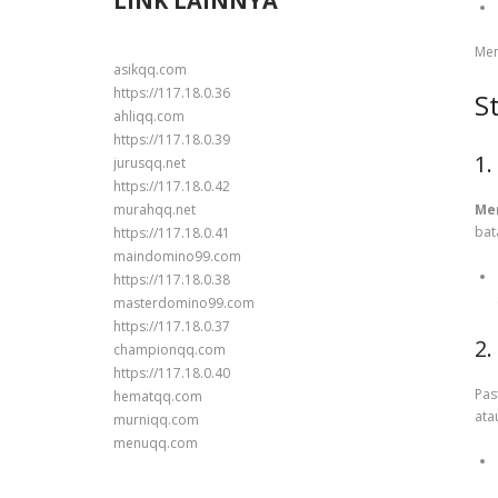
LINK LAINNYA
Mem
asikqq.com
https://117.18.0.36
S
ahliqq.com
https://117.18.0.39
1.
jurusqq.net
https://117.18.0.42
Men
murahqq.net
bat
https://117.18.0.41
maindomino99.com
https://117.18.0.38
masterdomino99.com
https://117.18.0.37
2
championqq.com
https://117.18.0.40
Pas
hematqq.com
ata
murniqq.com
menuqq.com