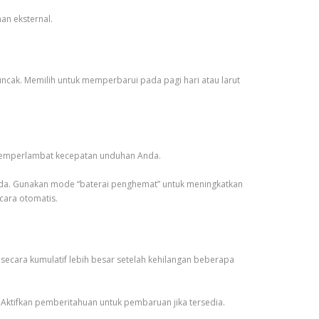
nan eksternal.
ncak. Memilih untuk memperbarui pada pagi hari atau larut
memperlambat kecepatan unduhan Anda.
nda. Gunakan mode “baterai penghemat” untuk meningkatkan
cara otomatis.
ecara kumulatif lebih besar setelah kehilangan beberapa
ktifkan pemberitahuan untuk pembaruan jika tersedia.