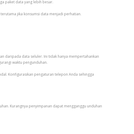
ga paket data yang lebih besar.
erutama jika konsumsi data menjadi perhatian.
kan daripada data seluler. Ini tidak hanya mempertahankan
engurangi waktu pengunduhan.
ndal. Konfigurasikan pengaturan telepon Anda sehingga
nduhan. Kurangnya penyimpanan dapat mengganggu unduhan