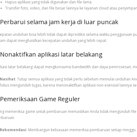
Hapus aplikasi yang tidak digunakan dan file lama.
Transfer foto, video, dan file besar lainnya ke layanan cloud atau penyimpa
 Perbarui selama jam kerja di luar puncak
epatan unduhan bisa lebih tidak dapat diprediksi selama waktu penggunaan pu
am dapat menghasilkan kecepatan unduhan yang lebih cepat.
 Nonaktifkan aplikasi latar belakang
ikasi latar belakang dapat mengkonsumsi bandwidth dan daya pemrosesan, 
Nasihat
: Tutup semua aplikasi yang tidak perlu sebelum memulai unduhan A
fokus mengunduh tugas, karena menonaktifkan aplikasi non-esensial lainnya se
 Pemeriksaan Game Reguler
ing memeriksa game untuk pembaruan memastikan Anda tidak mengunduh file s
baruan.
Rekomendasi
: Membangun kebiasaan memeriksa pembaruan setiap minggu. A