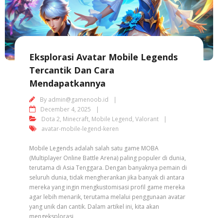
Eksplorasi Avatar Mobile Legends
Tercantik Dan Cara
Mendapatkannya
By
admin@gamenoob.id
December 4, 2025
Dota 2
,
Minecraft
,
Mobile Legend
,
Valorant
avatar-mobile-legend-keren
Mobile Legends adalah salah satu game MOBA
(Multiplayer Online Battle Arena) paling populer di dunia,
terutama di Asia Tenggara. Dengan banyaknya pemain di
seluruh dunia, tidak mengherankan jika banyak di antara
mereka yang ingin mengkustomisasi profil game mereka
agar lebih menarik, terutama melalui penggunaan avatar
yang unik dan cantik. Dalam artikel ini, kita akan
mengeksplorasi