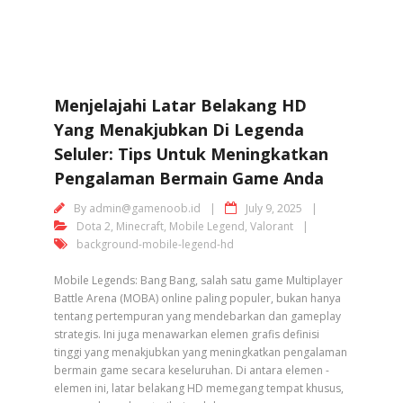
Menjelajahi Latar Belakang HD
Yang Menakjubkan Di Legenda
Seluler: Tips Untuk Meningkatkan
Pengalaman Bermain Game Anda
By
admin@gamenoob.id
July 9, 2025
Dota 2
,
Minecraft
,
Mobile Legend
,
Valorant
background-mobile-legend-hd
Mobile Legends: Bang Bang, salah satu game Multiplayer
Battle Arena (MOBA) online paling populer, bukan hanya
tentang pertempuran yang mendebarkan dan gameplay
strategis. Ini juga menawarkan elemen grafis definisi
tinggi yang menakjubkan yang meningkatkan pengalaman
bermain game secara keseluruhan. Di antara elemen -
elemen ini, latar belakang HD memegang tempat khusus,