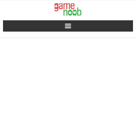
Skip
to
content
TAG ARCHIVES:
BACKGROUND-
MOBILE-LEGEND-HD