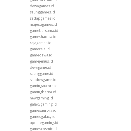
dewagames.id
saunggames.id
sedapgames.id
majestigames.id
gamebersama.id
gameshadow.id
rajagames.id
gameraja.id
gamedewa.id
gamejenius.id
dewigame.id
saunggame.id
shadowgame.id
gamingaurora.id
gamingberita.id
newgaming.id
galaxygaming.id
gamesaurora.id
gamesgalaxy.id
updategaming.id
gamescosmic.id