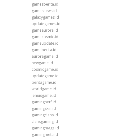
gamesberita.id
gamesnews.id
galaxygames.id
updategames.id
gameaurora.id
gamecosmic.id
gameupdate.id
gameberita.id
auroragame.id
newgame.id
cosmicgame.id
updategame.id
beritagame.id
worldgame.id
jeniusgame.id
gamingnerf.id
gamingskin.id
gamingclans.id
clansgaming.id
gamingmage.id
gamingmeta.id