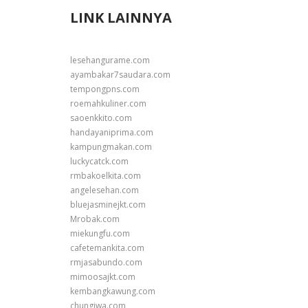
LINK LAINNYA
lesehangurame.com
ayambakar7saudara.com
tempongpns.com
roemahkuliner.com
saoenkkito.com
handayaniprima.com
kampungmakan.com
luckycatck.com
rmbakoelkita.com
angelesehan.com
bluejasminejkt.com
Mrobak.com
miekungfu.com
cafetemankita.com
rmjasabundo.com
mimoosajkt.com
kembangkawung.com
chungiwa.com