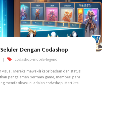
 Seluler Dengan Codashop
codashop-mobile-legend
an visual; Mereka mewakili kepribadian dan status
gkatkan pengalaman bermain game, memberi para
g memfasilitasi ini adalah codashop. Mari kita