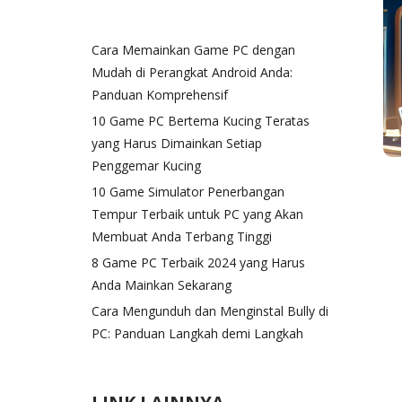
Cara Memainkan Game PC dengan
Mudah di Perangkat Android Anda:
Panduan Komprehensif
10 Game PC Bertema Kucing Teratas
yang Harus Dimainkan Setiap
Penggemar Kucing
10 Game Simulator Penerbangan
Tempur Terbaik untuk PC yang Akan
Membuat Anda Terbang Tinggi
8 Game PC Terbaik 2024 yang Harus
Anda Mainkan Sekarang
Cara Mengunduh dan Menginstal Bully di
PC: Panduan Langkah demi Langkah