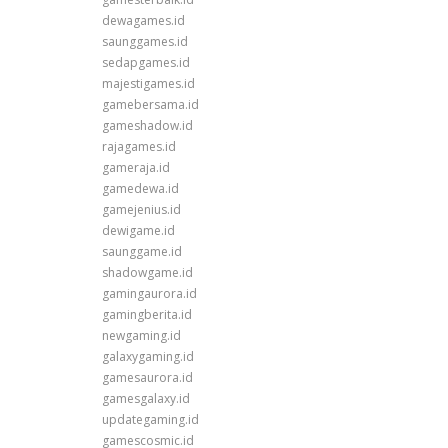
dewagames.id
saunggames.id
sedapgames.id
majestigames.id
gamebersama.id
gameshadow.id
rajagames.id
gameraja.id
gamedewa.id
gamejenius.id
dewigame.id
saunggame.id
shadowgame.id
gamingaurora.id
gamingberita.id
newgaming.id
galaxygaming.id
gamesaurora.id
gamesgalaxy.id
updategaming.id
gamescosmic.id