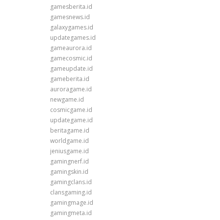
gamesberita.id
gamesnews.id
galaxygames.id
updategames.id
gameaurora.id
gamecosmic.id
gameupdate.id
gameberita.id
auroragame.id
newgame.id
cosmicgame.id
updategame.id
beritagame.id
worldgame.id
jeniusgame.id
gamingnerf.id
gamingskin.id
gamingclans.id
clansgaming.id
gamingmage.id
gamingmeta.id