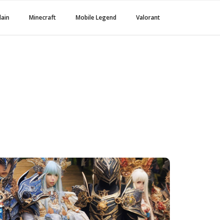
lain
Minecraft
Mobile Legend
Valorant
MOBILE-LEGEND