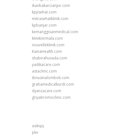
ikanbakarcianjur.com
kpjisehat.com
mitrasehatklinik.com
kpbanjar.com
kemanggisanmedical.com
kliniknirmala.com
nouvelleklinik.com
KainaHealth.com
shabirahusada.com
yadikacare.com
astaclinic.com
ibnusinalombok.com
grahamedicalkurdi.com
dyanzacare.com
griyabromoclinic.com
asikqq
pkv