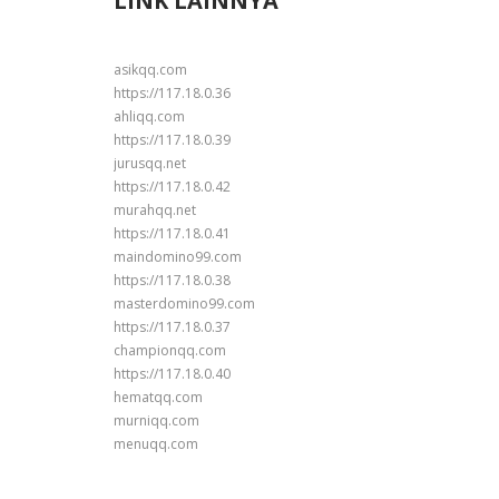
LINK LAINNYA
asikqq.com
https://117.18.0.36
ahliqq.com
https://117.18.0.39
jurusqq.net
https://117.18.0.42
murahqq.net
https://117.18.0.41
maindomino99.com
https://117.18.0.38
masterdomino99.com
https://117.18.0.37
championqq.com
https://117.18.0.40
hematqq.com
murniqq.com
menuqq.com