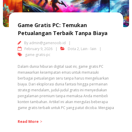
Game Gratis PC: Temukan
Petualangan Terbaik Tanpa Biaya
By
admin@gamenoob.id
February 9, 2026
Dota 2
,
Lain - lain
game-gratis-pc
Dalam dunia hiburan digital saat ini, game gratis PC
menawarkan kesempatan emas untuk memasuki
berbagai petualangan seru tanpa harus mengeluarkan
biaya. Dari eksplorasi dunia fantasi hingga permainan
strategi mendalam, judul-judul gratis ini menyediakan
pengalaman premium tanpa memaksa Anda membeli
konten tambahan. Artikel ini akan mengulas beberapa
game gratis terbaik untuk PC yang patut dicoba. Mengapa
Read More