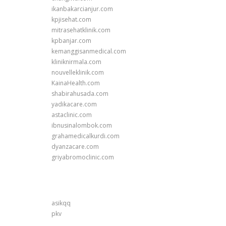
ikanbakarcianjur.com
kpjisehat.com
mitrasehatklinik.com
kpbanjar.com
kemanggisanmedical.com
kliniknirmala.com
nouvelleklinik.com
KainaHealth.com
shabirahusada.com
yadikacare.com
astaclinic.com
ibnusinalombok.com
grahamedicalkurdi.com
dyanzacare.com
griyabromoclinic.com
asikqq
pkv