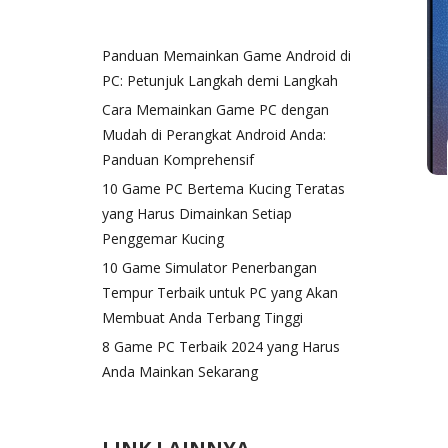
Panduan Memainkan Game Android di
PC: Petunjuk Langkah demi Langkah
Cara Memainkan Game PC dengan
Mudah di Perangkat Android Anda:
Panduan Komprehensif
10 Game PC Bertema Kucing Teratas
yang Harus Dimainkan Setiap
Penggemar Kucing
10 Game Simulator Penerbangan
Tempur Terbaik untuk PC yang Akan
Membuat Anda Terbang Tinggi
8 Game PC Terbaik 2024 yang Harus
Anda Mainkan Sekarang