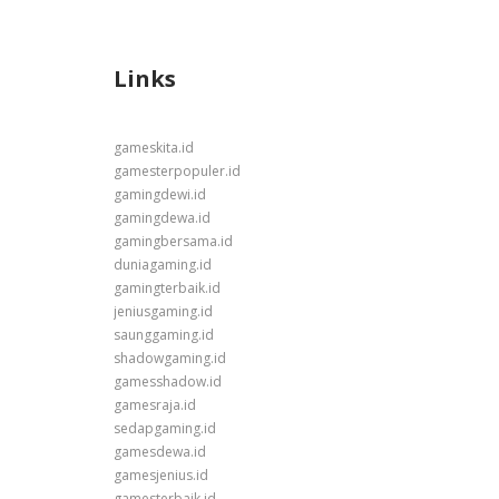
Links
gameskita.id
gamesterpopuler.id
gamingdewi.id
gamingdewa.id
gamingbersama.id
duniagaming.id
gamingterbaik.id
jeniusgaming.id
saunggaming.id
shadowgaming.id
gamesshadow.id
gamesraja.id
sedapgaming.id
gamesdewa.id
gamesjenius.id
gamesterbaik.id