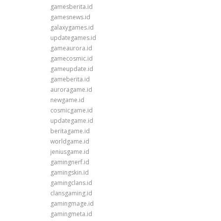
gamesberita.id
gamesnews.id
galaxygames.id
updategames.id
gameaurora.id
gamecosmic.id
gameupdate.id
gameberita.id
auroragame.id
newgame.id
cosmicgame.id
updategame.id
beritagame.id
worldgame.id
jeniusgame.id
gamingnerf.id
gamingskin.id
gamingclans.id
clansgaming.id
gamingmage.id
gamingmeta.id