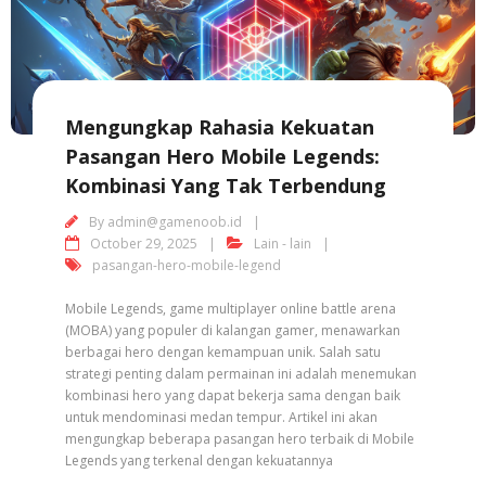
Mengungkap Rahasia Kekuatan
Pasangan Hero Mobile Legends:
Kombinasi Yang Tak Terbendung
By
admin@gamenoob.id
October 29, 2025
Lain - lain
pasangan-hero-mobile-legend
Mobile Legends, game multiplayer online battle arena
(MOBA) yang populer di kalangan gamer, menawarkan
berbagai hero dengan kemampuan unik. Salah satu
strategi penting dalam permainan ini adalah menemukan
kombinasi hero yang dapat bekerja sama dengan baik
untuk mendominasi medan tempur. Artikel ini akan
mengungkap beberapa pasangan hero terbaik di Mobile
Legends yang terkenal dengan kekuatannya