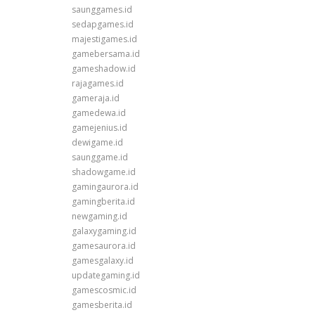
saunggames.id
sedapgames.id
majestigames.id
gamebersama.id
gameshadow.id
rajagames.id
gameraja.id
gamedewa.id
gamejenius.id
dewigame.id
saunggame.id
shadowgame.id
gamingaurora.id
gamingberita.id
newgaming.id
galaxygaming.id
gamesaurora.id
gamesgalaxy.id
updategaming.id
gamescosmic.id
gamesberita.id