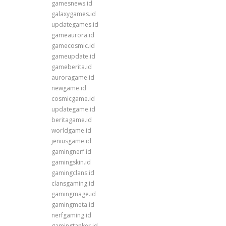
gamesnews.id
galaxygames.id
updategames.id
gameaurora.id
gamecosmic.id
gameupdate.id
gameberita.id
auroragame.id
newgame.id
cosmicgame.id
updategame.id
beritagame.id
worldgame.id
jeniusgame.id
gamingnerf.id
gamingskin.id
gamingclans.id
clansgaming.id
gamingmage.id
gamingmeta.id
nerfgaming.id
gamingtanker.id