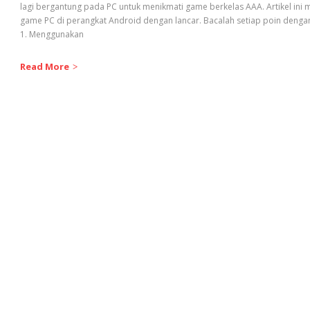
lagi bergantung pada PC untuk menikmati game berkelas AAA. Artikel i
game PC di perangkat Android dengan lancar. Bacalah setiap poin deng
1. Menggunakan
Read More