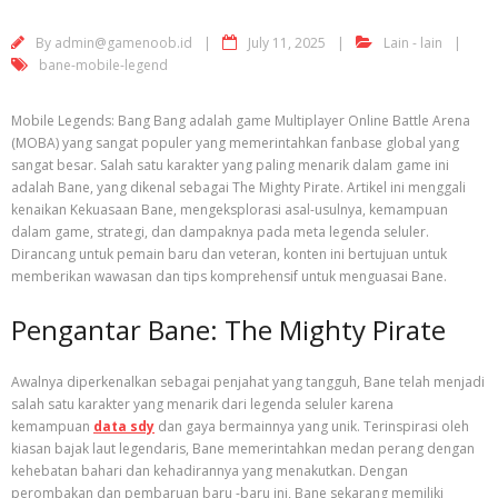
By
admin@gamenoob.id
July 11, 2025
Lain - lain
bane-mobile-legend
Mobile Legends: Bang Bang adalah game Multiplayer Online Battle Arena
(MOBA) yang sangat populer yang memerintahkan fanbase global yang
sangat besar. Salah satu karakter yang paling menarik dalam game ini
adalah Bane, yang dikenal sebagai The Mighty Pirate. Artikel ini menggali
kenaikan Kekuasaan Bane, mengeksplorasi asal-usulnya, kemampuan
dalam game, strategi, dan dampaknya pada meta legenda seluler.
Dirancang untuk pemain baru dan veteran, konten ini bertujuan untuk
memberikan wawasan dan tips komprehensif untuk menguasai Bane.
Pengantar Bane: The Mighty Pirate
Awalnya diperkenalkan sebagai penjahat yang tangguh, Bane telah menjadi
salah satu karakter yang menarik dari legenda seluler karena
kemampuan
data sdy
dan gaya bermainnya yang unik. Terinspirasi oleh
kiasan bajak laut legendaris, Bane memerintahkan medan perang dengan
kehebatan bahari dan kehadirannya yang menakutkan. Dengan
perombakan dan pembaruan baru -baru ini, Bane sekarang memiliki