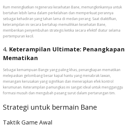
Rum meningkatkan regenerasi kesehatan Bane, memungkinkannya untuk
bertahan lebih lama dalam perkelahian dan memperkuat perannya
sebagai kehadiran yang tahan lama di medan perang. Saat diaktifkan,
keterampilan ini secara bertahap memulihkan kesehatan Bane,
memberikan penyembuhan strategis ketika secara efektif diatur selama
pertempuran kecil.
4.
Keterampilan Ultimate: Penangkapan
Mematikan
Sebagai kemampuan Bange yang paling khas, penangkapan mematikan
melepaskan gelombang besar kapal hantu yang menabrak lawan,
menangani kerusakan yang signifikan dan menerapkan efek kontrol
kerumunan. Keterampilan pamungkas ini sangat ideal untuk mengganggu
formasi musuh dan mengubah pasang surut dalam pertarungan tim.
Strategi untuk bermain Bane
Taktik Game Awal