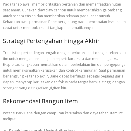
Pada tahap awal, memprioritaskan pertanian dan memanfaatkan hutan
saat aman. Gunakan claw claw cannon untuk membersihkan gelombang
antek secara efisien dan memberikan tekanan pada laner musuh.
Kehadiran awal permainan Bane bergantung pada pencapaian level enam
cepat untuk membuka kunci tangkapan mematikannya.
Strategi Pertengahan hingga Akhir
Transisi ke pertandingan tengah dengan berkoordinasi dengan rekan satu
tim untuk mengamankan tujuan seperti kura-kura dan memulai ganks.
Eksploitasi tangkapan mematikan dalam perkelahian tim dan pengepungan
untuk memaksimalkan kerusakan dan kontrol kerumunan. Saat permainan
berlangsung ke tahap akhir, Bane dapat berfungsi sebagai pejuang garis
depan, menyerap kerusakan dan fokus pada target bernilai tinggi dengan
serangan yang ditingkatkan gigitan hiu.
Rekomendasi Bangun Item
Potensi Park Bane dengan campuran kerusakan dan daya tahan. Item inti
meliputi:
Kapak haus darah
: Meningkatkan berkelanjutan melalui vamp vamp,