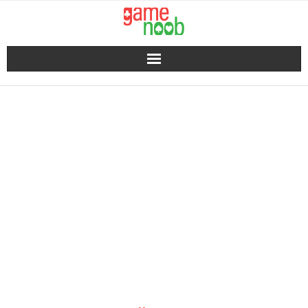
Skip
to
content
TIPS DAN RISIKO
BELI AKUN MOBILE
LEGEND DI PASAR
ONLINE