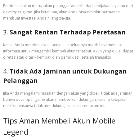
Pembelian akun merupakan pelanggaran terhadap kebijakan layanan dari
developer game. Jika ketahuan, akun Anda bisa diblokir permanen,
membuat investasi Anda hilang sia-sia.
3.
Sangat Rentan Terhadap Peretasan
Ketika Anda membeli akun, penjual sebelumnya masih bisa memiliki
informasi untuk mengambil kembali akun tersebut. Akun yang dijual dapat
diretas atau ditarik kembali oleh pemilik asli setelah transaksi.
4.
Tidak Ada Jaminan untuk Dukungan
Pelanggan
Jika Anda mengalami masalah dengan akun yang dibeli, tidak ada jaminan
bahwa developer game akan memberikan dukungan, karena kebijakan
mereka biasanya tidak mendukung transaksi semacam ini.
Tips Aman Membeli Akun Mobile
Legend