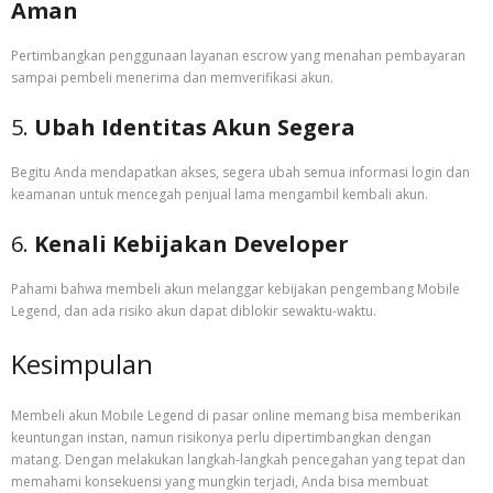
Aman
Pertimbangkan penggunaan layanan escrow yang menahan pembayaran
sampai pembeli menerima dan memverifikasi akun.
5.
Ubah Identitas Akun Segera
Begitu Anda mendapatkan akses, segera ubah semua informasi login dan
keamanan untuk mencegah penjual lama mengambil kembali akun.
6.
Kenali Kebijakan Developer
Pahami bahwa membeli akun melanggar kebijakan pengembang Mobile
Legend, dan ada risiko akun dapat diblokir sewaktu-waktu.
Kesimpulan
Membeli akun Mobile Legend di pasar online memang bisa memberikan
keuntungan instan, namun risikonya perlu dipertimbangkan dengan
matang. Dengan melakukan langkah-langkah pencegahan yang tepat dan
memahami konsekuensi yang mungkin terjadi, Anda bisa membuat