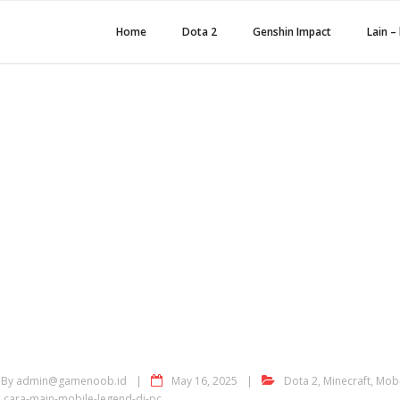
Home
Dota 2
Genshin Impact
Lain – 
CARA MAIN MOBILE LEGE
MUDAH MENGGUNAK
POPULER TEKANKAN PE
YANG LEBIH 
By
admin@gamenoob.id
May 16, 2025
Dota 2
,
Minecraft
,
Mobi
cara-main-mobile-legend-di-pc