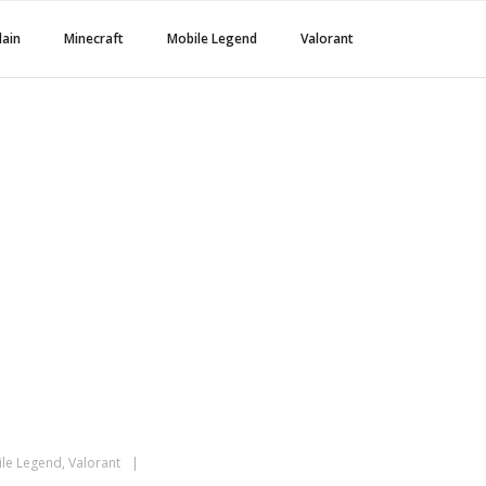
lain
Minecraft
Mobile Legend
Valorant
NDS DI PC DENGAN
AN EMULATOR
NGALAMAN GAMING
LANCAR
le Legend
,
Valorant