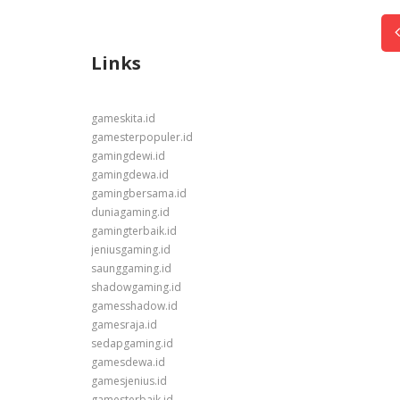
Links
gameskita.id
gamesterpopuler.id
gamingdewi.id
gamingdewa.id
gamingbersama.id
duniagaming.id
gamingterbaik.id
jeniusgaming.id
saunggaming.id
shadowgaming.id
gamesshadow.id
gamesraja.id
sedapgaming.id
gamesdewa.id
gamesjenius.id
gamesterbaik.id