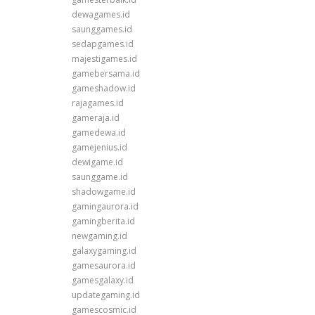
dewagames.id
saunggames.id
sedapgames.id
majestigames.id
gamebersama.id
gameshadow.id
rajagames.id
gameraja.id
gamedewa.id
gamejenius.id
dewigame.id
saunggame.id
shadowgame.id
gamingaurora.id
gamingberita.id
newgaming.id
galaxygaming.id
gamesaurora.id
gamesgalaxy.id
updategaming.id
gamescosmic.id