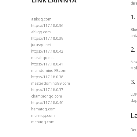
LINK LAINNYA
dir
1.
asikqq.com
https://117.18.0.36
Blu
ahliqq.com
ant
https://117.18.0.39
jurusqq.net
2.
https://117.18.0.42
murahqq.net
Nox
https://117.18.0.41
Mob
maindomino99.com
https://117.18.0.38
3.
masterdomino99.com
https://117.18.0.37
LDP
championqq.com
dap
https://117.18.0.40
hematqq.com
L
murniqq.com
menuqq.com
Ber