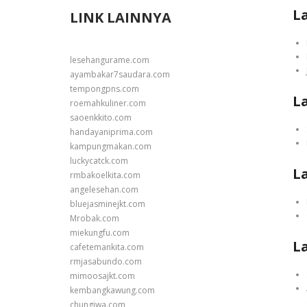
L
LINK LAINNYA
lesehangurame.com
ayambakar7saudara.com
tempongpns.com
L
roemahkuliner.com
saoenkkito.com
handayaniprima.com
kampungmakan.com
luckycatck.com
L
rmbakoelkita.com
angelesehan.com
bluejasminejkt.com
Mrobak.com
miekungfu.com
L
cafetemankita.com
rmjasabundo.com
mimoosajkt.com
kembangkawung.com
chungiwa.com