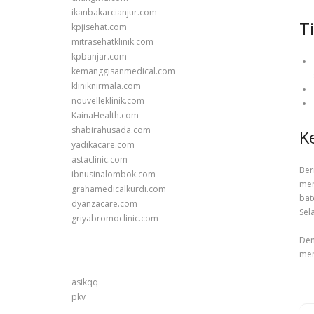
ikanbakarcianjur.com
T
kpjisehat.com
mitrasehatklinik.com
kpbanjar.com
kemanggisanmedical.com
kliniknirmala.com
nouvelleklinik.com
KainaHealth.com
shabirahusada.com
K
yadikacare.com
astaclinic.com
Ber
ibnusinalombok.com
men
grahamedicalkurdi.com
bat
dyanzacare.com
Sel
griyabromoclinic.com
Den
mem
asikqq
pkv