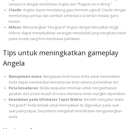
sempurna dengan imobilisasi Angela dari “Puppet-on-A-String.”
Claude
: Angela dapat mendukung gaya bermain agresif Claude dengan
memberinya perisai dan sembuh sementara ia berlari melalui garis
musuh.
Aldous
: Memasangkan “Horguard” Angela dengan kerusakan tinggi
Aldous ‘dapat menyebabkan serangan mendadak yang menghancurkan
pada musuh yang licin membawa pahlawan.
Tips untuk meningkatkan gameplay
Angela
Manajemen mana
: Mengawasi level mana Anda untuk memastikan
Anda dapat memberikan kemampuan kritis selama perkelahian tim.
Peta kesadaran
: Selalu waspadai minimap untuk mengantisipasi
gerakan dan posisi musuh di mana intervensi Anda mungkin diperlukan.
Keandalan pada Ultimates Tepat Waktu
: Berlatih mengatur waktu
“horguard” Anda terbaik untuk memastikan itu digunakan pada saat -
saat paling tepat, berpotensi mengubah keterlibatan menguntungkan
Anda.