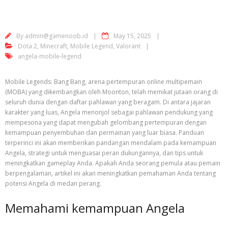
By
admin@gamenoob.id
May 15, 2025
Dota 2
,
Minecraft
,
Mobile Legend
,
Valorant
angela-mobile-legend
Mobile Legends: Bang Bang, arena pertempuran online multipemain
(MOBA) yang dikembangkan oleh Moonton, telah memikat jutaan orang di
seluruh dunia dengan daftar pahlawan yang beragam. Di antara jajaran
karakter yang luas, Angela menonjol sebagai pahlawan pendukung yang
mempesona yang dapat mengubah gelombang pertempuran dengan
kemampuan penyembuhan dan permainan yang luar biasa. Panduan
terperinci ini akan memberikan pandangan mendalam pada kemampuan
Angela, strategi untuk menguasai peran dukungannya, dan tips untuk
meningkatkan gameplay Anda. Apakah Anda seorang pemula atau pemain
berpengalaman, artikel ini akan meningkatkan pemahaman Anda tentang
potensi Angela di medan perang.
Memahami kemampuan Angela