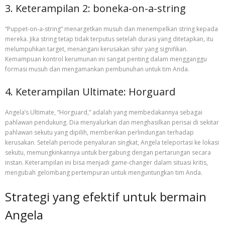
3. Keterampilan 2: boneka-on-a-string
“Puppet-on-a-string” menargetkan musuh dan menempelkan string kepada
mereka. Jika string tetap tidak terputus setelah durasi yang ditetapkan, itu
melumpuhkan target, menangani kerusakan sihir yang signifikan.
Kemampuan kontrol kerumunan ini sangat penting dalam mengganggu
formasi musuh dan mengamankan pembunuhan untuk tim Anda.
4. Keterampilan Ultimate: Horguard
Angela’s Ultimate, “Horguard,” adalah yang membedakannya sebagai
pahlawan pendukung. Dia menyalurkan dan menghasilkan perisai di sekitar
pahlawan sekutu yang dipilih, memberikan perlindungan terhadap
kerusakan. Setelah periode penyaluran singkat, Angela teleportasi ke lokasi
sekutu, memungkinkannya untuk bergabung dengan pertarungan secara
instan. Keterampilan ini bisa menjadi game-changer dalam situasi kritis,
mengubah gelombang pertempuran untuk menguntungkan tim Anda.
Strategi yang efektif untuk bermain
Angela