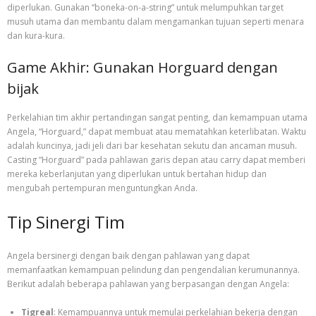
diperlukan. Gunakan “boneka-on-a-string” untuk melumpuhkan target
musuh utama dan membantu dalam mengamankan tujuan seperti menara
dan kura-kura.
Game Akhir: Gunakan Horguard dengan
bijak
Perkelahian tim akhir pertandingan sangat penting, dan kemampuan utama
Angela, “Horguard,” dapat membuat atau mematahkan keterlibatan. Waktu
adalah kuncinya, jadi jeli dari bar kesehatan sekutu dan ancaman musuh.
Casting “Horguard” pada pahlawan garis depan atau carry dapat memberi
mereka keberlanjutan yang diperlukan untuk bertahan hidup dan
mengubah pertempuran menguntungkan Anda.
Tip Sinergi Tim
Angela bersinergi dengan baik dengan pahlawan yang dapat
memanfaatkan kemampuan pelindung dan pengendalian kerumunannya.
Berikut adalah beberapa pahlawan yang berpasangan dengan Angela:
Tigreal
: Kemampuannya untuk memulai perkelahian bekerja dengan